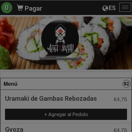
0
ES
Pagar
Al
na
Menú
82
Uramaki de Gambas Rebozadas
€4,75
+ Agregar al Pedido
Gyoza
€4,75