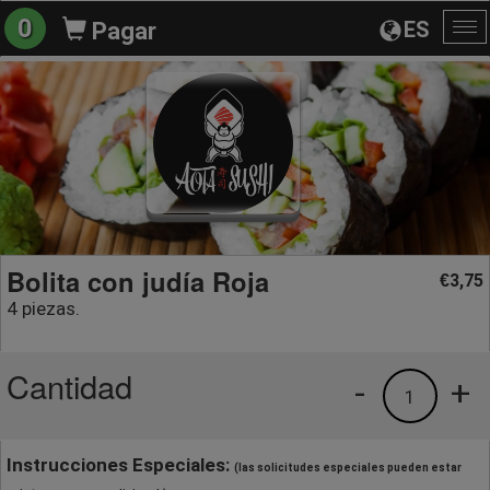
0
ES
Pagar
Al
na
Bolita con judía Roja
3,75
€
4 piezas.
Cantidad
-
+
1
Instrucciones Especiales:
(las solicitudes especiales pueden estar