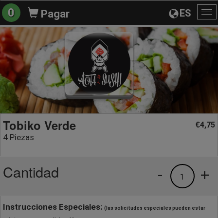
0
ES
Pagar
Al
na
Tobiko Verde
4,75
€
4 Piezas
Cantidad
-
+
1
Instrucciones Especiales:
(las solicitudes especiales pueden estar