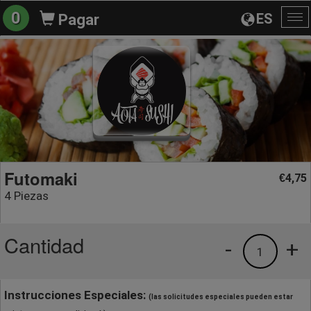
0
ES
Pagar
Al
na
Futomaki
4,75
€
4 Piezas
Cantidad
-
+
1
Instrucciones Especiales:
(las solicitudes especiales pueden estar