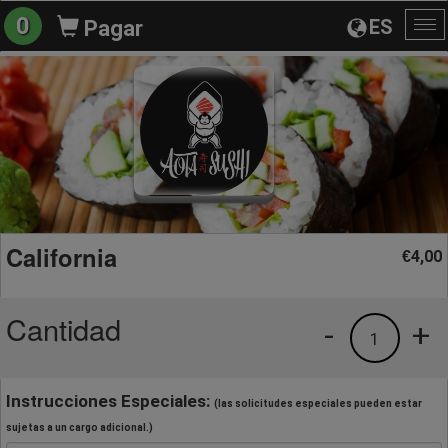
0
ES
Pagar
Al
na
California
4,00
€
Cantidad
-
+
1
Instrucciones Especiales:
(las solicitudes especiales pueden estar
sujetas a un cargo adicional.)