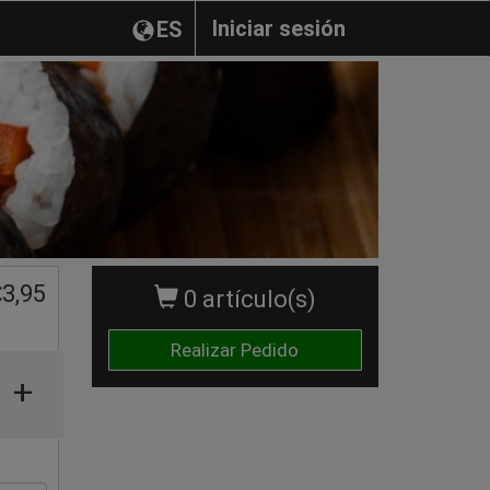
Iniciar sesión
ES
€
3,95
0 artículo(s)
Realizar Pedido
+