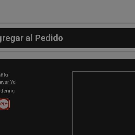
gregar al Pedido
ñía
evar Ya
dering