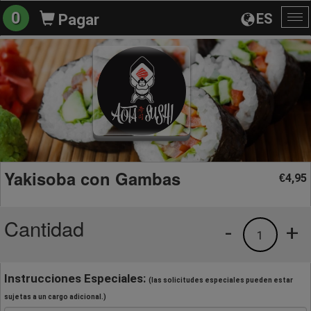
0
ES
Pagar
Al
na
Yakisoba con Gambas
4,95
€
Cantidad
-
+
1
Instrucciones Especiales:
(las solicitudes especiales pueden estar
sujetas a un cargo adicional.)