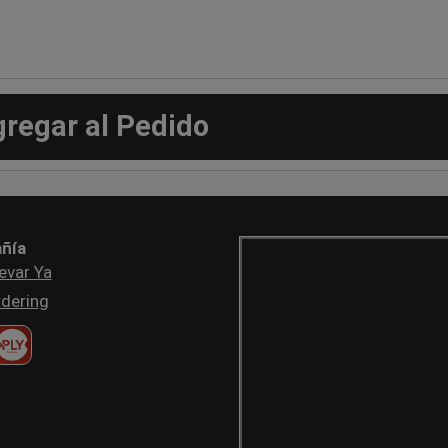
gregar al Pedido
ñía
evar Ya
dering