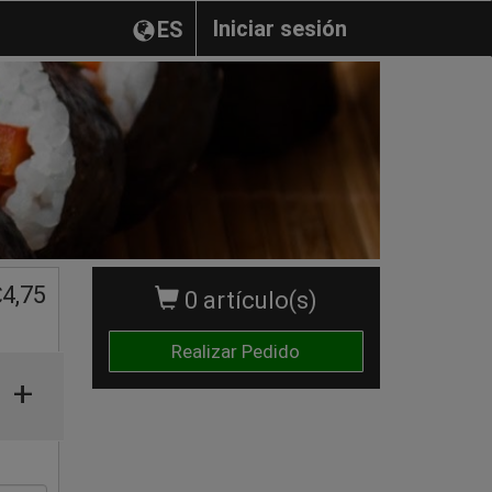
Iniciar sesión
ES
€
4,75
0 artículo(s)
Realizar Pedido
+