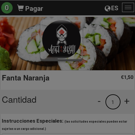
0
ES
Pagar
Al
na
Fanta Naranja
1,50
€
Cantidad
-
+
1
Instrucciones Especiales:
(las solicitudes especiales pueden estar
sujetas a un cargo adicional.)